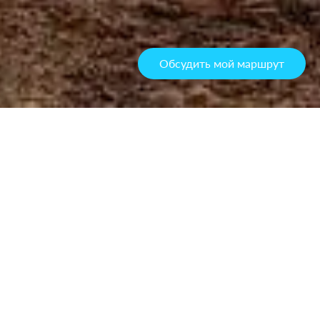
Обсудить мой маршрут
Путеводитель по
Кольскийу: что
посмотреть, где жить и